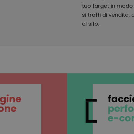
tuo target in modo 
si tratti di vendita,
al sito.
gine
facc
ione
perf
e-co