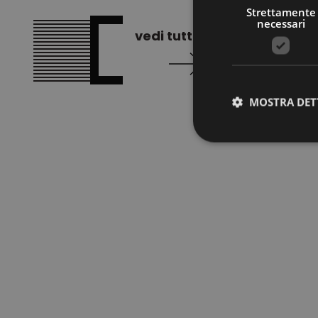
Strettamente
necessari
vedi tutti i progetti
MOSTRA DET
Stre
I cookie strettamente
dell'account. Il sito
Nome
CookieScriptConse
PHPSESSID