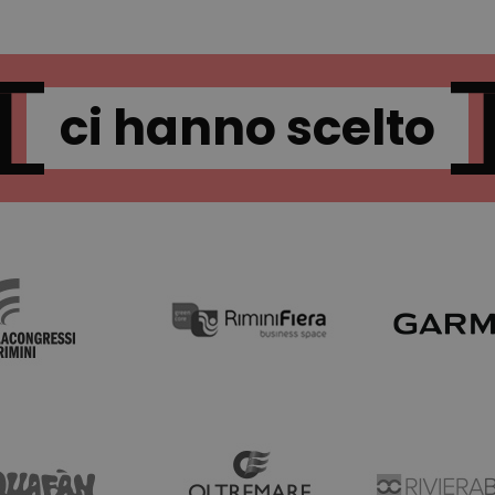
settimane
preferenze dell'utente per i video di Youtube incorp
.youtube.com
.obliqua.it
1 anno 1
Questo cookie viene utilizzato da Google Analyti
anche determinare se il visitatore del sito web sta 
mese
stato della sessione.
o la vecchia versione dell'interfaccia di Youtube.
2 mesi 4
Questo cookie è impostato da Doubleclick e fornis
Google LLC
settimane
come l'utente finale utilizza il sito Web e qualsiasi 
.obliqua.it
ci hanno scelto
l'utente finale potrebbe aver visto prima di visitare 
15 minuti
Questo cookie è impostato da DoubleClick (che è di
Google LLC
Google) per determinare se il browser del visitatore
.doubleclick.net
supporta i cookie.
1 anno
Questo cookie è impostato da Doubleclick e fornis
Google LLC
come l'utente finale utilizza il sito Web e qualsiasi 
.doubleclick.net
l'utente finale potrebbe aver visto prima di visitare 