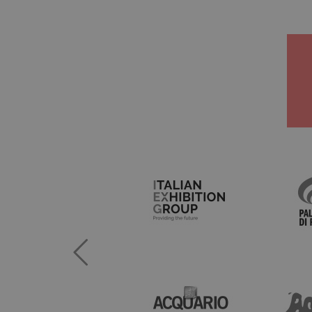
_ga_LS8VZPJHZN
_gcl_au
test_cookie
IDE