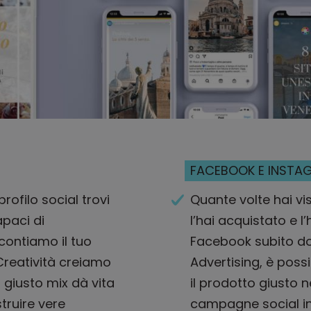
FACEBOOK E INSTAG
rofilo social trovi
Quante volte hai vi
apaci di
l’hai acquistato e l
contiamo il tuo
Facebook subito do
a Creatività creiamo
Advertising, è possi
l giusto mix dà vita
il prodotto giusto 
truire vere
campagne social i