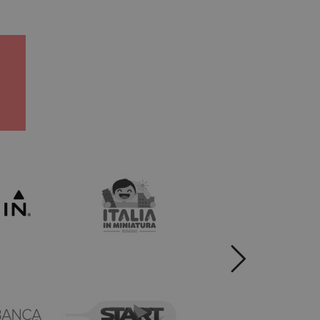
orati nei siti; può
cs per mantenere lo
utilizzando la nuova
ce informazioni su
pubblicità che
il sito Web.
 proprietà di
 del sito web
ce informazioni su
pubblicità che
il sito Web.