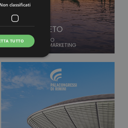
Non classificati
VISIT VENETO
REGIONE VENETO
ETTA TUTTO
SOCIAL MEDIA MARKETING
icati
e la gestione
Cookie-Script.com per
 dei visitatori. È
e-Script.com
inguaggio PHP. Si
o per mantenere le