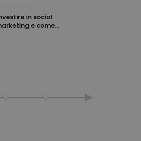
orati nei siti; può
cs per mantenere lo
utilizzando la nuova
ce informazioni su
pubblicità che
il sito Web.
 proprietà di
 del sito web
ce informazioni su
pubblicità che
il sito Web.