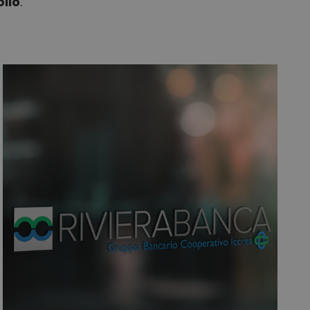
olio
.