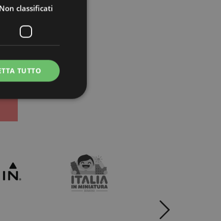
Non classificati
ETTA TUTTO
icati
e la gestione
iamo crescere
le
ormance
del tuo
Cookie-Script.com per
mmerce
 dei visitatori. È
e-Script.com
inguaggio PHP. Si
o per mantenere le