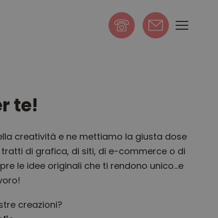
scrivi
r te!
lla creatività e ne mettiamo la giusta dose
tratti di grafica, di siti, di e-commerce o di
e le idee originali che ti rendono unico…e
voro!
stre creazioni?