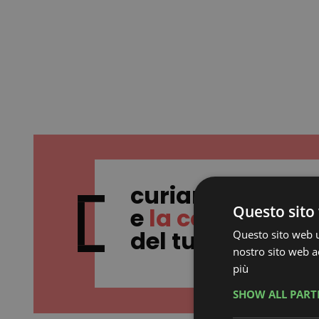
Questo sito 
PALACONGRESSI RIMINI
Questo sito web ut
nostro sito web ac
IEG
IMMAGINE E COMUNICAZIONE
più
SHOW ALL PAR