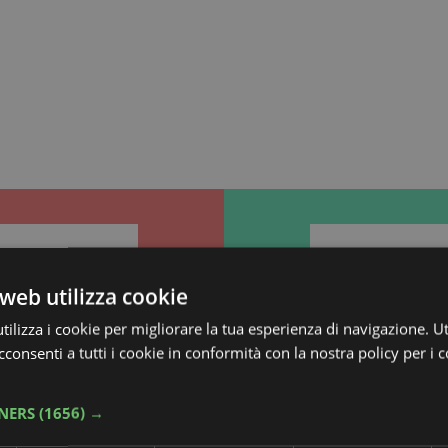
GIOIELLERIA SORA
DELIO
GIOIELLERIA SORA DELIO
E-COMMERCE
web utilizza cookie
ilizza i cookie per migliorare la tua esperienza di navigazione. Ut
consenti a tutti i cookie in conformità con la nostra policy per i 
TNERS
(1656) →