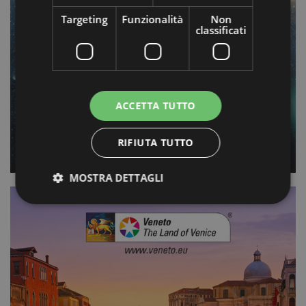
Targeting
Funzionalità
Non
classificati
ACCETTA TUTTO
COSTA PARCHI
COSTA PARCHI
RIFIUTA TUTTO
IMMAGINE E COMUNICAZIONE
MOSTRA DETTAGLI
Strettamente necessari
Performance
Targeting
Funzionalità
Non classificati
I cookie strettamente necessari consentono le
funzionalità principali del sito web come l'accesso
dell'utente e la gestione dell'account. Il sito web non