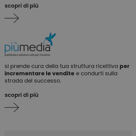
cookie è
.doubleclick.net
scopri di più
impostato d
Doubleclick 
fornisce
informazion
su come
l'utente fina
utilizza il sit
Web e
qualsiasi
pubblicità c
l'utente fina
potrebbe av
visto prima 
visitare il sit
si prende cura della tua struttura ricettiva
per
Web.
incrementare le vendite
e condurti sulla
strada del successo.
scopri di più