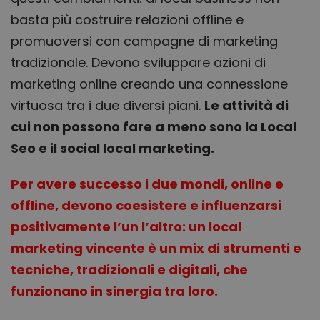
è venuto al
__Secure-ROLLOUT_TOKEN
.youtube.com
5 mesi 4
prodotti
sito web
basta più costruire relazioni offline e
settimane
pubblicitari
corrente.
come offerte
promuoversi con campagne di marketing
in tempo
_ga
1 anno 1
Questo no
Google LLC
reale da
mese
di cookie è
.obliqua.it
inserzionisti
tradizionale. Devono sviluppare azioni di
associato a
di terze parti
Google
marketing online creando una connessione
Universal
YSC
Sessione
Questo
Google LLC
Analytics, 
cookie è
.youtube.com
virtuosa tra i due diversi piani.
Le attività di
un
impostato d
aggiornam
YouTube pe
cui non possono fare a meno sono la Local
significativ
tenere tracci
del servizio
delle
Seo e il social local marketing.
analisi più
visualizzazio
comuneme
dei video
utilizzato d
incorporati.
Google.
Per avere successo i due mondi, online e
Questo coo
VISITOR_INFO1_LIVE
5 mesi 4
Questo
Google LLC
viene utiliz
settimane
cookie è
.youtube.com
offline, devono coesistere e influenzarsi
per disting
impostato d
utenti unic
Youtube per
positivamente l’un l’altro: un local
assegnand
tenere tracci
numero
delle
marketing vincente è un mix di strumenti e
generato i
preferenze
modo casu
dell'utente
tecniche, tradizionali e digitali, che
come
per i video d
identificat
Youtube
del cliente.
funzionano in sinergia tra loro.
incorporati
incluso in 
nei siti; può
richiesta di
anche
pagina in 