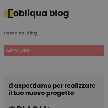
DoubleClick
(che è di
proprietà di
obliqua blog
Google) per
determinare
se il browser
del visitator
del sito web
supporta i
cookie.
IDE
1 anno
Questo
Google LLC
cookie è
.doubleclick.net
impostato d
Doubleclick 
categorie
fornisce
informazion
su come
l'utente fina
utilizza il sit
Web e
qualsiasi
pubblicità c
l'utente fina
potrebbe av
ti aspettiamo per realizzare
visto prima 
visitare il sit
il tuo nuovo progetto
Web.