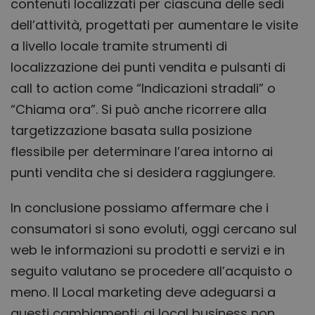
contenuti localizzati per ciascuna delle sedi
Norma
è un 
dell’attività, progettati per aumentare le visite
genera
modo 
a livello locale tramite strumenti di
il mod
viene
localizzazione dei punti vendita e pulsanti di
utiliz
essere
call to action come “Indicazioni stradali” o
specifi
sito, 
buon 
“Chiama ora”. Si può anche ricorrere alla
è man
uno st
targetizzazione basata sulla posizione
access
utente
flessibile per determinare l’area intorno ai
pagine
punti vendita che si desidera raggiungere.
In conclusione possiamo affermare che i
Provider
/
Nome
Scadenza
Des
consumatori si sono evoluti, oggi cercano sul
Dominio
Nome
Provider
/
Dominio
Scadenza
Descrizion
web le informazioni su prodotti e servizi e in
VISITOR_PRIVACY_METADATA
5 mesi 4
YouTube
Provider
/
Nome
Scadenza
Descrizione
settimane
.youtube.com
edt_referrer
ecommerce.obliqua.it
Sessione
Questo coo
Dominio
seguito valutano se procedere all’acquisto o
viene utiliz
_cfuvid
.vimeo.com
Sessione
per tracciare
_fbp
2 mesi 4
Utilizzato da
Meta Platform
meno.
Il Local marketing deve adeguarsi a
sito web di
settimane
Facebook pe
Inc.
riferimento
edt_referrer
www.obliqua.it
Sessione
fornire una
.obliqua.it
questi cambiamenti: ai local business non
cui il visita
serie di