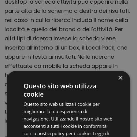
desktop la scheda attività può apparire nella
parte alta dello schermo a destra dei risultati,
nel caso in cui la ricerca includa il nome della
località e quello del brand o dell’attività. Per
altri tipi di ricerca invece la scheda viene
inserita all’interno di un box, il Local Pack, che
appare in testa ai risultati. Nelle ricerche
effettuate da mobile la scheda appare in
testa ai risultati, subito dopo eventuali
×
annunci sponsorizzati. È evidente quindi che
Questo sito web utilizza
schede e local pack godono di maggiore
cookie
visibilità rispetto ai risultati di ricerca organici
Questo sito web utilizza i cookie per
tradizionali, ragion per cui è interesse di ogni
migliorare la tua esperienza di
navigazione. Utilizzando il nostro sito web
local Business sfruttare questo vantaggio.
acconsenti a tutti i cookie in conformità
con la nostra policy per i cookie.
Leggi di
–
posizionamento sito:
un ulteriore beneficio