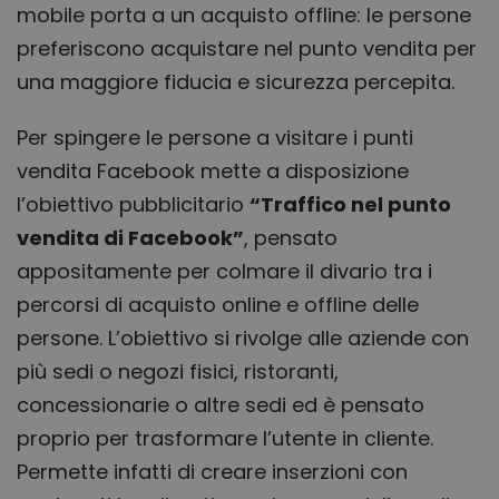
utente
mobile porta a un acquisto offline: le persone
pagine
preferiscono acquistare nel punto vendita per
__cf_bm
29 minuti
Quest
Cloudflare Inc.
51
viene
.vimeo.com
una maggiore fiducia e sicurezza percepita.
secondi
utiliz
distin
umani
Per spingere le persone a visitare i punti
Ciò è
vanta
per il 
vendita Facebook mette a disposizione
Web, a
effett
l’obiettivo pubblicitario
“Traffico nel punto
rappor
sull'ut
vendita di Facebook”
, pensato
propri
Web.
appositamente per colmare il divario tra i
PHPSESSID
Sessione
Cooki
PHP.net
percorsi di acquisto online e offline delle
gener
ecommerce.obliqua.it
applic
persone.
L’obiettivo si rivolge alle aziende
con
basate
lingua
più sedi o negozi fisici, ristoranti,
PHP. S
di un
concessionarie o altre sedi
ed è pensato
identi
gener
utiliz
proprio per trasformare l’utente in cliente.
mante
variabi
Permette infatti di
creare inserzioni
con
sessi
utente