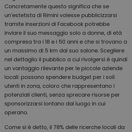
Script
Concretamente questo significa che se
funzio
corret
un’estetista di Rimini volesse pubblicizzarsi
PHPSESSID
Sessione
Cooki
PHP.net
tramite inserzioni di Facebook potrebbe
gener
www.obliqua.it
applic
basate
inviare il suo messaggio solo a donne, di età
lingua
PHP. S
compresa tra i 18 e i 50 anni e che si trovano a
di un
identi
un massimo di 5 km dal suo salone.
Scegliere
gener
utiliz
nel dettaglio il pubblico a cui rivolgersi è quindi
mante
variabi
un vantaggio rilevante per le piccole aziende
sessi
utente
locali: possono spendere budget per i soli
Norma
è un 
utenti in zona, coloro che rappresentano i
genera
modo 
il mod
potenziali clienti, senza sprecare risorse per
viene
utiliz
sponsorizzarsi lontano dal luogo in cui
essere
specifi
operano.
sito, 
buon 
è man
Come si è detto, il 78% delle ricerche locali da
uno st
access