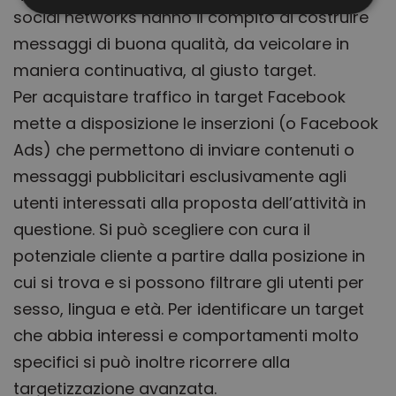
social networks hanno il compito di
costruire
messaggi di buona qualità, da veicolare in
Strettamente necessari
Performance
maniera continuativa, al giusto target.
Targeting
Funzionalità
Non classificati
Per acquistare traffico in target Facebook
I cookie strettamente necessari consentono le
mette a disposizione le inserzioni (o Facebook
funzionalità principali del sito web come l'accesso
dell'utente e la gestione dell'account. Il sito web non
Ads) che permettono di inviare contenuti o
può essere utilizzato correttamente senza i cookie
strettamente necessari.
messaggi pubblicitari esclusivamente agli
Nome
Provider
/
Dominio
Scadenza
Descr
utenti interessati alla proposta dell’attività in
CookieScriptConsent
4
Quest
CookieScript
questione. Si può scegliere con cura il
settimane
viene
.obliqua.it
2 giorni
utiliz
potenziale cliente a partire dalla posizione in
serviz
Cooki
Script
cui si trova e si possono filtrare gli utenti per
ricord
prefer
sesso, lingua e età. Per identificare un target
conse
cookie
che abbia interessi e comportamenti molto
visitat
necess
specifici si può inoltre ricorrere alla
il ban
cookie
targetizzazione avanzata.
Cooki